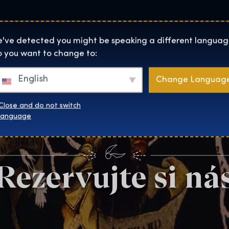
Lokality
O Nás
Naku
The Exhibition home page
've detected you might be speaking a different languag
 you want to change to:
English
Change Languag
Close and do not switch
language
Rezervujte si ná