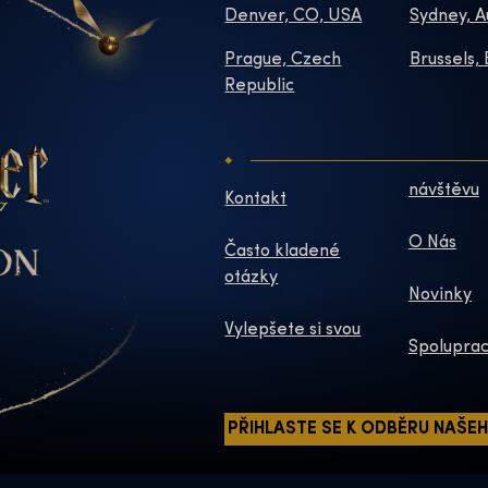
Denver, CO, USA
Sydney, A
Prague, Czech
Brussels,
Republic
návštěvu
Kontakt
O Nás
Často kladené
otázky
Novinky
Vylepšete si svou
Spoluprac
PŘIHLASTE SE K ODBĚRU NAŠE