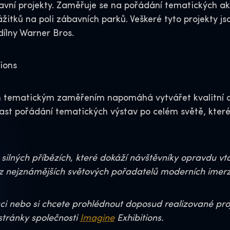
bavní projekty. Zaměřuje se na pořádání tematických akc
žitků na poli zábavních parků. Veškeré tyto projekty j
dílny Warner Bros.
ions
ým tematickým zaměřením napomáhá vytvářet kvalitní a
blast pořádání tematických výstav po celém světě, kter
 silných příbězích, které dokáží návštěvníky opravdu v
z nejznámějších světových pořadatelů moderních imerzi
 nebo si chcete prohlédnout doposud realizované proj
stránky společnosti
Imagine
Exhibitions.