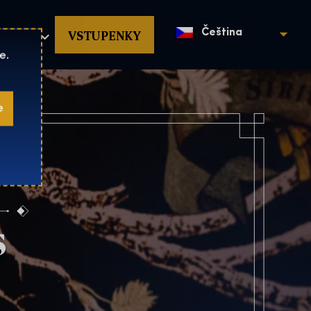
povat
VSTUPENKY
Čeština
e.
e
s