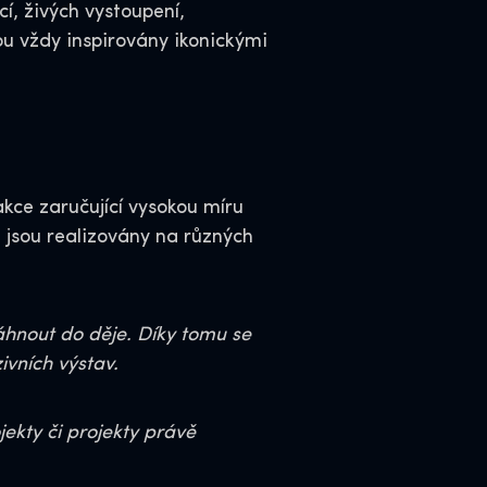
í, živých vystoupení,
sou vždy inspirovány ikonickými
kce zaručující vysokou míru
é jsou realizovány na různých
táhnout do děje. Díky tomu se
vních výstav.
ekty či projekty právě