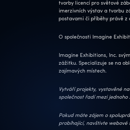
tvorby licencí pro světové zá
imerzivních výstav a tvorbu zá
postavami či příběhy právě z 
O společnosti Imagine Exhibit
Imagine Exhibitions, Inc. sv
zážitku. Specializuje se na o
zajímavých místech.
Vytváří projekty, vystavěné na
společnost řadí mezi jednoho 
Pokud máte zájem o spolupráci
probíhající, navštivte webové 