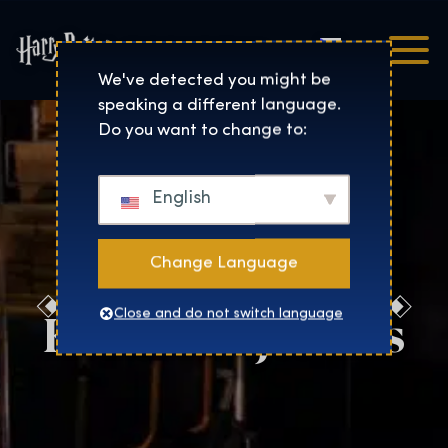
Čeština
Harry Potter™: The Exhibi
We've detected you might be
speaking a different language.
Do you want to change to:
English
Change Language
Kontaktujte nás
Close and do not switch language