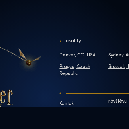
Lokality
Denver, CO, USA
Sydney, A
Prague, Czech
Brussels,
Republic
návštěvu
Kontakt
O Nás
Často kladené
otázky