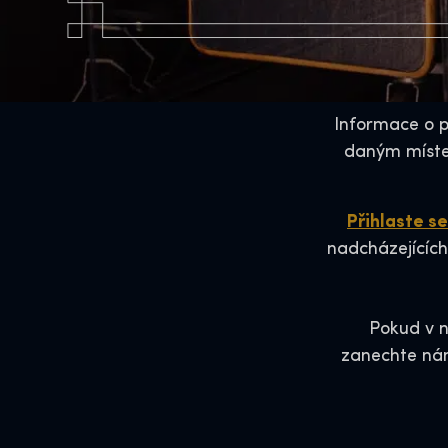
Informace o p
daným míste
Přihlaste s
nadcházejících
Pokud v 
zanechte nám