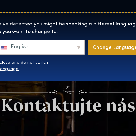
Lokality
O Nás
Naku
The Exhibition home page
've detected you might be speaking a different languag
 you want to change to:
English
Change Languag
Close and do not switch
language
Kontaktujte nás