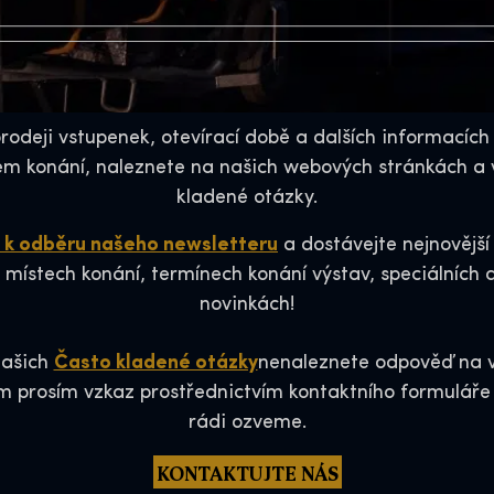
rodeji vstupenek, otevírací době a dalších informacích s
m konání, naleznete na našich webových stránkách a v
kladené otázky.
e k odběru našeho newsletteru
a dostávejte nejnovější
 místech konání, termínech konání výstav, speciálních a
novinkách!
našich
Často kladené otázky
nenaleznete odpověď na v
 prosím vzkaz prostřednictvím kontaktního formulář
rádi ozveme.
KONTAKTUJTE NÁS