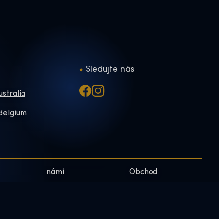
Sledujte nás
ustralia
 Belgium
námi
Obchod
Zásady ochrany
Online Shop
osobních údajů