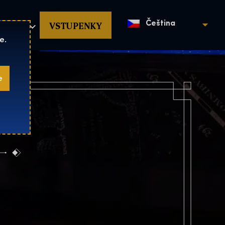
povat
VSTUPENKY
Čeština
e.
e