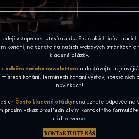
rodeji vstupenek, otevírací době a dalších informacích s
m konání, naleznete na našich webových stránkách a v
kladené otázky.
e k odběru našeho newsletteru
a dostávejte nejnovější
 místech konání, termínech konání výstav, speciálních a
novinkách!
našich
Často kladené otázky
nenaleznete odpověď na v
 prosím vzkaz prostřednictvím kontaktního formulář
rádi ozveme.
KONTAKTUJTE NÁS