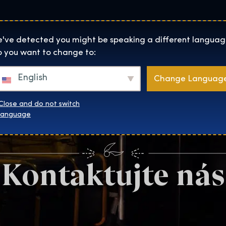
Lokality
O Nás
Naku
The Exhibition home page
've detected you might be speaking a different languag
 you want to change to:
English
Change Languag
Close and do not switch
language
Kontaktujte nás