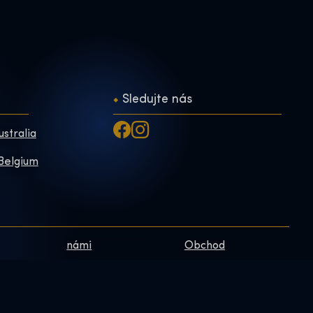
Sledujte nás
ustralia
 Belgium
námi
Obchod
Zásady ochrany
Online Shop
osobních údajů