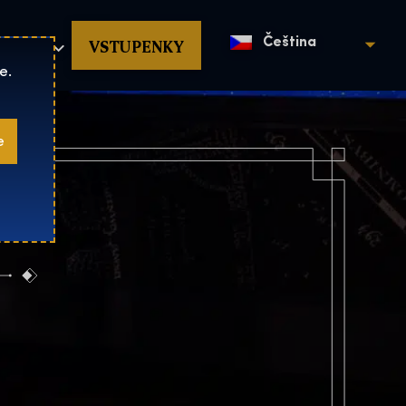
povat
VSTUPENKY
Čeština
e.
e