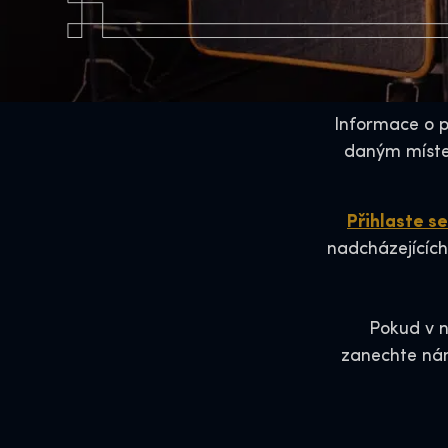
Informace o p
daným míste
Přihlaste s
nadcházejících
Pokud v 
zanechte nám