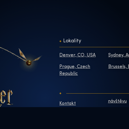
Lokality
Denver, CO, USA
Sydney, A
Prague, Czech
Brussels,
Republic
návštěvu
Kontakt
O Nás
Často kladené
otázky