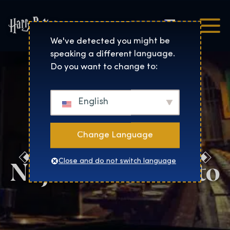
Čeština
Harry Potter™: The Exhibi
We've detected you might be
speaking a different language.
Do you want to change to:
English
Change Language
Najděte své město
Close and do not switch language