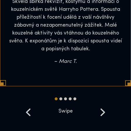
Skvělá sbírka rekvizit, kostýmů a informací o
kouzelnickém světě Harryho Pottera. Spousta
příležitostí k focení udělá z vaší návštěvy
zábavný a nezapomenutelný zážitek. Malé
kouzelné aktivity vás vtáhnou do kouzelného
světa. K exponátům je k dispozici spousta videí
a popisných tabulek.
–
Marc T.