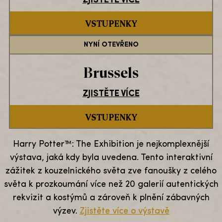
ZJISTĚTE VÍCE
VSTUPENKY
NYNÍ OTEVŘENO
Brussels
ZJISTĚTE VÍCE
VSTUPENKY
Harry Potter™: The Exhibition je nejkomplexnější
výstava, jaká kdy byla uvedena. Tento interaktivní
zážitek z kouzelnického světa zve fanoušky z celého
světa k prozkoumání více než 20 galerií autentických
rekvizit a kostýmů a zároveň k plnění zábavných
výzev.
Zjistěte více o výstavě