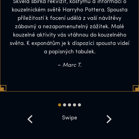
Skvělá sbírka rekvizit, kostýmů a informací o
kouzelnickém světě Harryho Pottera. Spousta
příležitostí k focení udělá z vaší návštěvy
zábavný a nezapomenutelný zážitek. Malé
kouzelné aktivity vás vtáhnou do kouzelného
světa. K exponátům je k dispozici spousta videí
a popisných tabulek.
–
Marc T.