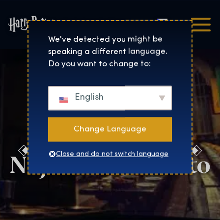
Čeština
Harry Potter™: The Exhibi
We've detected you might be
speaking a different language.
Do you want to change to:
English
Change Language
Najděte své město
Close and do not switch language