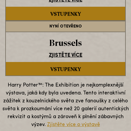
ZJISTĚTE VÍCE
VSTUPENKY
NYNÍ OTEVŘENO
Brussels
ZJISTĚTE VÍCE
VSTUPENKY
Harry Potter™: The Exhibition je nejkomplexnější
výstava, jaká kdy byla uvedena. Tento interaktivní
zážitek z kouzelnického světa zve fanoušky z celého
světa k prozkoumání více než 20 galerií autentických
rekvizit a kostýmů a zároveň k plnění zábavných
výzev.
Zjistěte více o výstavě