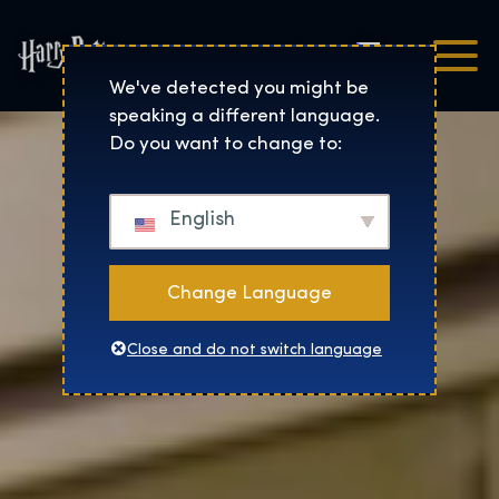
Čeština
Harry Potter™: The Exhibi
We've detected you might be
speaking a different language.
Do you want to change to:
English
Change Language
Close and do not switch language