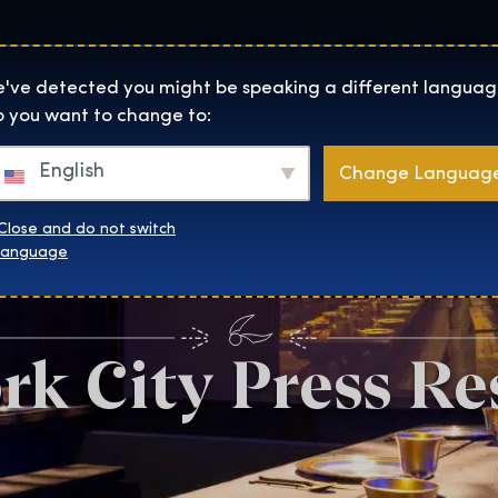
Lokality
O Nás
Naku
The Exhibition home page
've detected you might be speaking a different languag
 you want to change to:
English
Change Languag
Close and do not switch
language
rk City Press Re