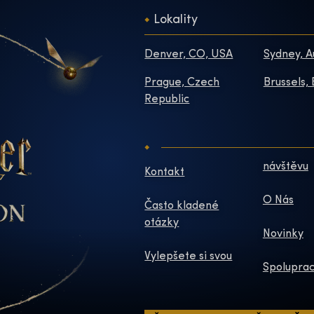
Lokality
Denver, CO, USA
Sydney, A
Prague, Czech
Brussels,
Republic
návštěvu
Kontakt
O Nás
Často kladené
otázky
Novinky
Vylepšete si svou
Spoluprac