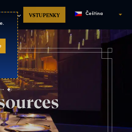
povat
VSTUPENKY
Čeština
e.
e
sources