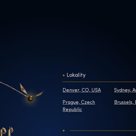
Lokality
Denver, CO, USA
Sydney, A
Prague, Czech
Brussels,
Republic