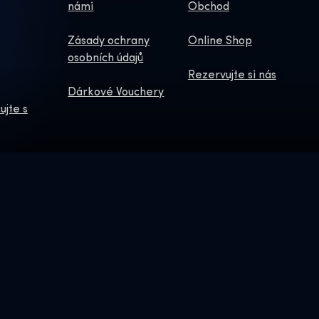
námi
Obchod
Zásady ochrany
Online Shop
osobních údajů
Rezervujte si nás
Dárkové Vouchery
ujte s
HO ZPRAVODAJE
 © & ™ WBEI.