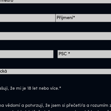
L
a
s
t
Z
I
P
/
P
o
šuji, že mi je 18 let nebo více.
*
s
t
na vědomí a potvrzuji, že jsem si přečetl/a a rozumí
a