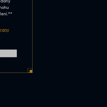
edány
 mohu
lení.*
*
rany
.