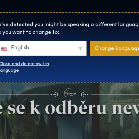
Lokality
O Nás
Naku
The Exhibition home page
've detected you might be speaking a different languag
 you want to change to:
English
Change Languag
Close and do not switch
language
e se k odběru ne