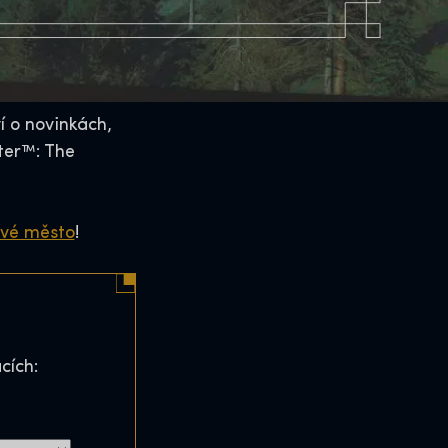
í o novinkách,
ter™: The
své město
!
cích: