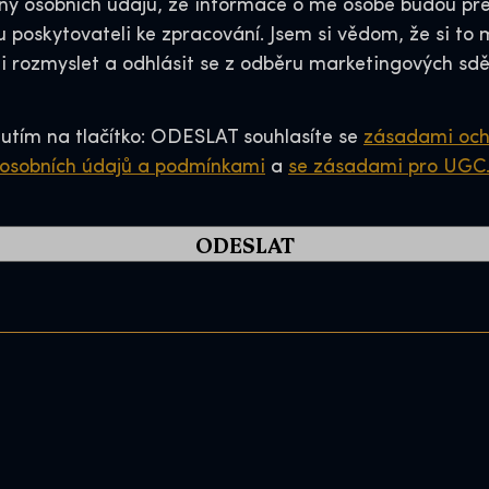
ny osobních údajů, že informace o mé osobě budou př
l
u poskytovateli ke zpracování. Jsem si vědom, že si to
C
li rozmyslet a odhlásit se z odběru marketingových sdě
o
d
e
nutím na tlačítko: ODESLAT souhlasíte se
zásadami och
*
osobních údajů a podmínkami
a
se zásadami pro UGC