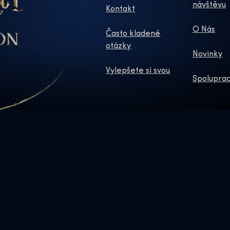
návštěvu
Kontakt
O Nás
Často kladené
otázky
Novinky
Vylepšete si svou
Spoluprac
PŘIHLASTE SE K ODBĚRU NAŠE
ers and elements © & ™ Warner Bros. Entertainment Inc. WB SHIELD:
Publishing Rights © JKR.