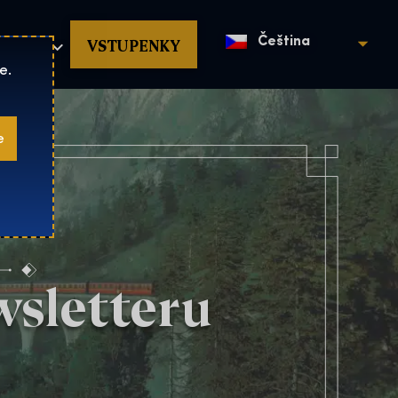
povat
VSTUPENKY
Čeština
e.
e
wsletteru