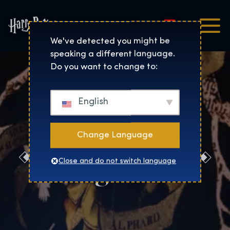
Magyar
Harry Potter™: The Exhibi
We've detected you might be
speaking a different language.
Do you want to change to:
English
Change Language
Foglalás
Close and do not switch language