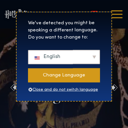
Magyar
Harry Potter™: The Exhibi
We've detected you might be
speaking a different language.
Do you want to change to:
English
Change Language
Foglalás
Close and do not switch language