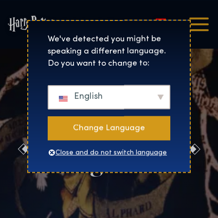
Magyar
Harry Potter™: The Exhibi
We've detected you might be
speaking a different language.
Do you want to change to:
English
Change Language
Foglalás
Close and do not switch language