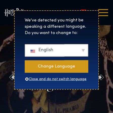
Magyar
Harry Potter™: The Exhibi
We've detected you might be
speaking a different language.
Do you want to change to:
English
Change Language
Foglalás
Close and do not switch language