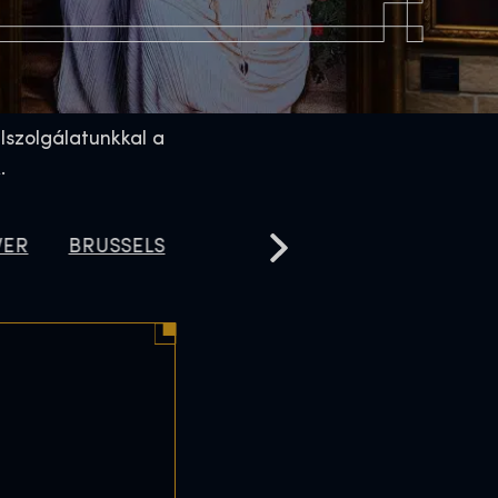
lszolgálatunkkal a
k.
VER
BRUSSELS