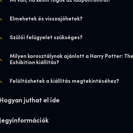
Mi van, ha késni fogok az időpontomról?
Felöltözhetek a kiállítás megtekintéséhez?
Felöltözhetek a kiállítás megtekintéséhez?
Felöltözhetek a kiállítás megtekintéséhez?
Elmehetek és visszajöhetek?
Jegyinformációk
Jegyinformációk
Jegyinformációk
Szülői felügyelet szükséges?
Vendégszállások
Vendégszállások
Vendégszállások
Milyen korosztálynak ajánlott a Harry Potter: Th
Exhibition kiállítás?
Kiállítási információk
Kiállítási információk
Kiállítási információk
Felöltözhetek a kiállítás megtekintéséhez?
Hogyan juthat el ide
Jegyinformációk