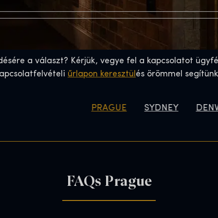
désére a választ? Kérjük, vegye fel a kapcsolatot ügyfé
apcsolatfelvételi
űrlapon keresztül
és örömmel segítün
PRAGUE
SYDNEY
DEN
FAQs Brussels
FAQs Sydney
FAQs Denver
FAQs Prague