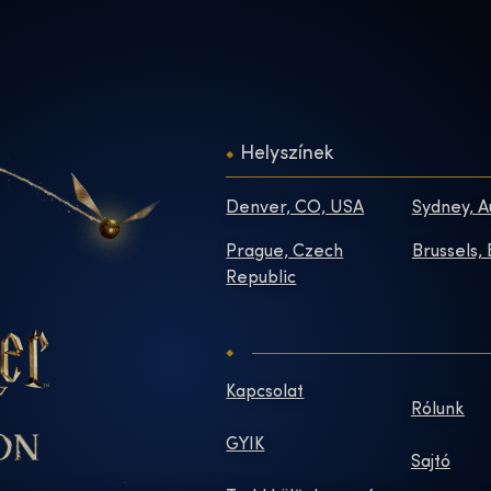
Helyszínek
Denver, CO, USA
Sydney, A
Prague, Czech
Brussels,
Republic
Kapcsolat
Rólunk
GYIK
Sajtó