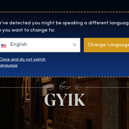
Helyszínek
Rólunk
Websh
The Exhibition home page
've detected you might be speaking a different languag
 you want to change to:
English
Change Languag
Close and do not switch
language
GYIK