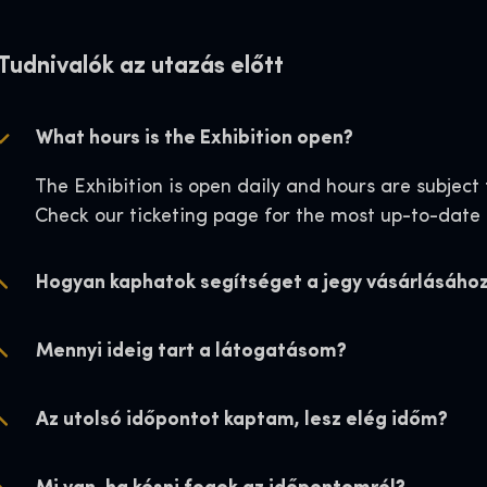
Tudnivalók az utazás előtt
Tudnivalók az utazás előtt
Tudnivalók az utazás előtt
Tudnivalók az utazás előtt
What hours is the Exhibition open?
Mennyi ideig tart a látogatásom?
Mennyi ideig tart a látogatásom?
Mennyi ideig tart a látogatásom?
The Exhibition is open daily and hours are subject
A kiállítás önállóan látogatható, és a látogatókna
A kiállítás önállóan látogatható, és a látogatókna
A kiállítás önállóan látogatható, és a látogatókna
Check our ticketing page for the most up-to-date 
percet szánunk a felfedezésre.
percet szánunk a felfedezésre.
percet szánunk a felfedezésre.
Hogyan kaphatok segítséget a jegy vásárlásáho
Elmehetek és visszajöhetek?
Elmehetek és visszajöhetek?
Elmehetek és visszajöhetek?
Mennyi ideig tart a látogatásom?
Szülői felügyelet szükséges?
Szülői felügyelet szükséges?
Szülői felügyelet szükséges?
Az utolsó időpontot kaptam, lesz elég időm?
Milyen korosztálynak ajánlott a Harry Potter: Th
Milyen korosztálynak ajánlott a Harry Potter: Th
Milyen korosztálynak ajánlott a Harry Potter: Th
Exhibition kiállítás?
Exhibition kiállítás?
Exhibition kiállítás?