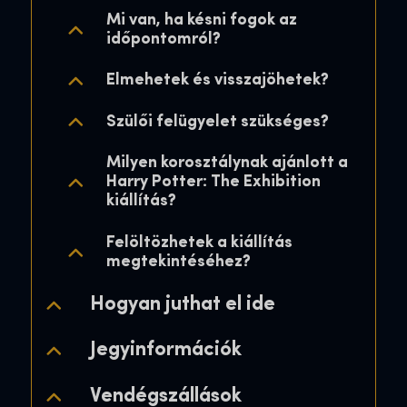
Mi van, ha késni fogok az
Jegyinformációk
Jegyinformációk
Jegyinformációk
időpontomról?
Elmehetek és visszajöhetek?
Vendégszállások
Vendégszállások
Vendégszállások
Szülői felügyelet szükséges?
Kiállítási információk
Kiállítási információk
Kiállítási információk
Milyen korosztálynak ajánlott a
Harry Potter: The Exhibition
kiállítás?
Felöltözhetek a kiállítás
megtekintéséhez?
Hogyan juthat el ide
Jegyinformációk
Vendégszállások