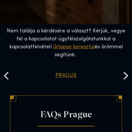
Nem találja a kérdésére a választ? Kérjük, vegye
fel a kapcsolatot ügyfélszolgálatunkkal a
kapcsolatfelvételi
űrlapon keresztül
és örömmel
segítünk.
PRAGUE
FAQs Brussels
FAQs Sydney
FAQs Denver
FAQs Prague