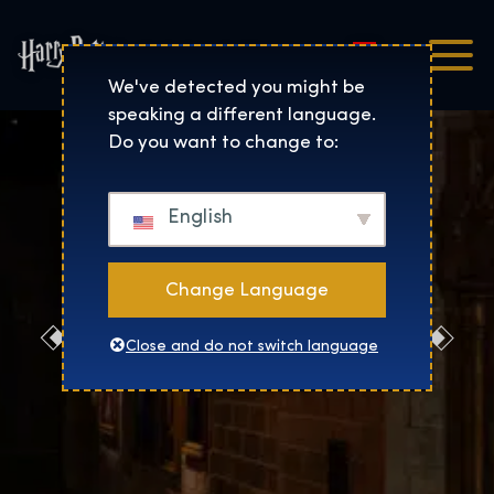
Magyar
Harry Potter™: The Exhibi
We've detected you might be
speaking a different language.
Do you want to change to:
English
Change Language
GYIK
Close and do not switch language