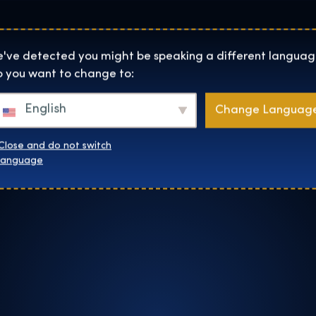
Helyszínek
Rólunk
Websh
The Exhibition home page
've detected you might be speaking a different languag
 you want to change to:
English
Change Languag
Close and do not switch
language