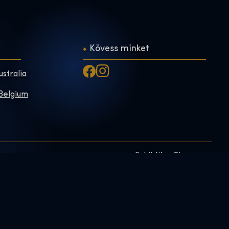
Kövess minket
ustralia
 Belgium
Exhibition Shop
Adatvédelmi
irányelvek
Online Shop
Ajándék jegyek
Foglalás
elünk