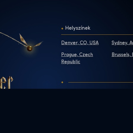
Helyszínek
Denver, CO, USA
Sydney, A
Prague, Czech
Brussels,
Republic
Kapcsolat
Rólunk
GYIK
Sajtó
Tedd különlegessé a
Dolgozz v
látogatásod