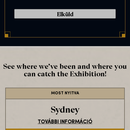
a
n
s
l
e
C
n
o
t
d
*
e
*
See where we’ve been and where you
can catch the Exhibition!
MOST NYITVA
Sydney
TOVÁBBI INFORMÁCIÓ