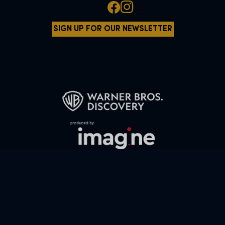
SIGN UP FOR OUR NEWSLETTER
All characters and elements © & ™ Warner Bros. Entertainment Inc.
WB SHIELD: © & ™ WBEI. Publishing Rights © JKR.