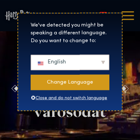
Magyar
Harry Potter™: The Exhibi
We've detected you might be
speaking a different language.
Do you want to change to:
English
Change Language
Jelöld meg a
Close and do not switch language
városodat