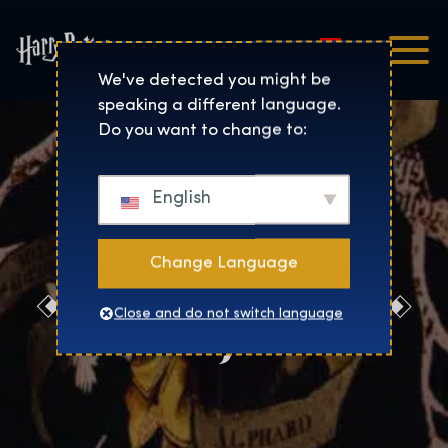
Magyar
Harry Potter™: The Exhibi
We've detected you might be
speaking a different language.
Do you want to change to:
English
Change Language
Sajtó
Close and do not switch language