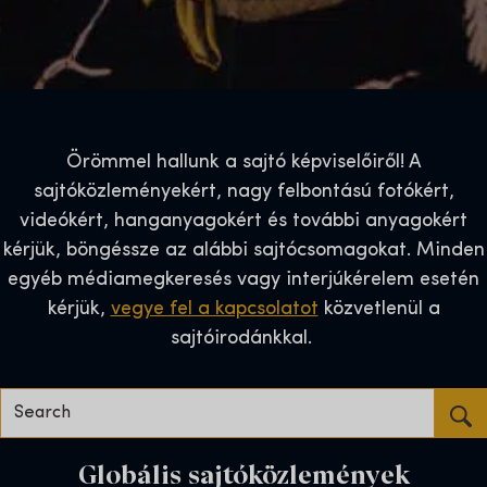
Örömmel hallunk a sajtó képviselőiről! A
sajtóközleményekért, nagy felbontású fotókért,
videókért, hanganyagokért és további anyagokért
kérjük, böngéssze az alábbi sajtócsomagokat. Minden
egyéb médiamegkeresés vagy interjúkérelem esetén
kérjük,
vegye fel a kapcsolatot
közvetlenül a
sajtóirodánkkal.
Search…
Globális sajtóközlemények