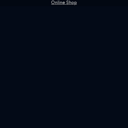
Online Shop
Foglalás
SIGN UP FOR OUR NEWSLETTER