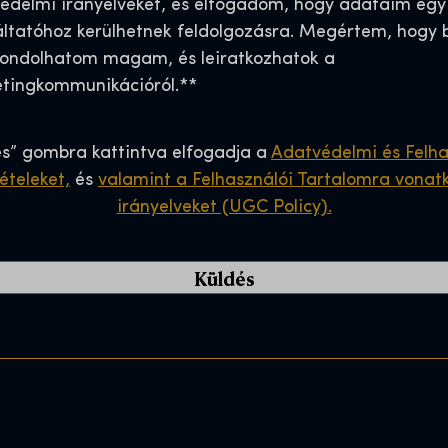
édelmi irányelveket, és elfogadom, hogy adataim egy
l
áltatóhoz kerülhetnek feldolgozásra. Megértem, hogy 
C
ndolhatom magam, és leiratkozhatok a
o
tingkommunikációról.*
*
d
e
*
és” gombra kattintva elfogadja a
Adatvédelmi és Felha
tételeket,
és
valamint a Felhasználói Tartalomra vonat
irányelveket (UGC Policy).