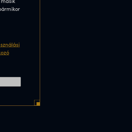
 másik
bármikor
sználási
kozó