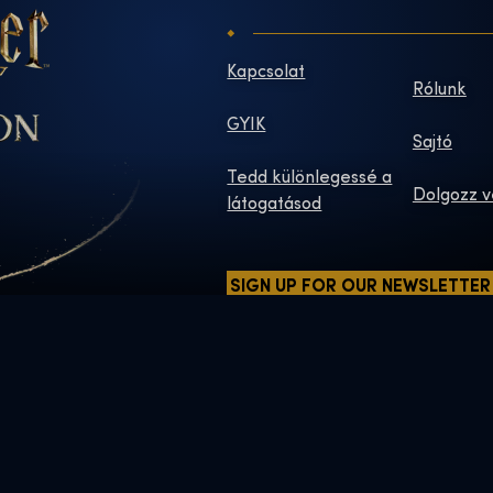
Kapcsolat
Rólunk
GYIK
Sajtó
Tedd különlegessé a
Dolgozz v
látogatásod
SIGN UP FOR OUR NEWSLETTER