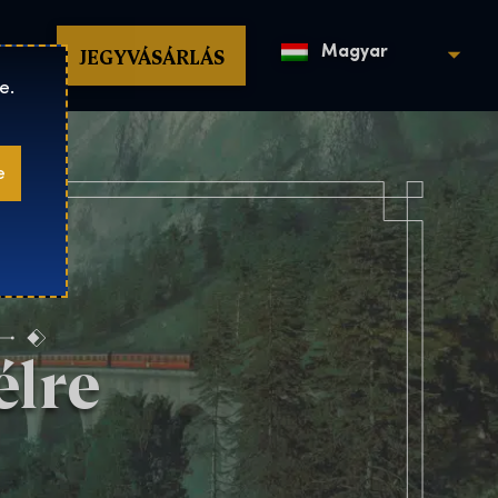
op
JEGYVÁSÁRLÁS
Magyar
e.
e
élre