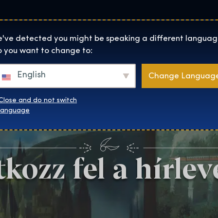
Helyszínek
Rólunk
Websh
The Exhibition home page
've detected you might be speaking a different languag
 you want to change to:
English
Change Languag
Close and do not switch
language
tkozz fel a hírlev