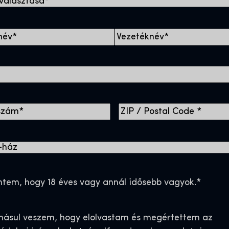
K
e
r
e
s
Z
z
I
t
P
n
/
é
P
v
o
entem, hogy 18 éves vagy annál idősebb vagyok.
*
s
t
ásul veszem, hogy elolvastam és megértettem az
a