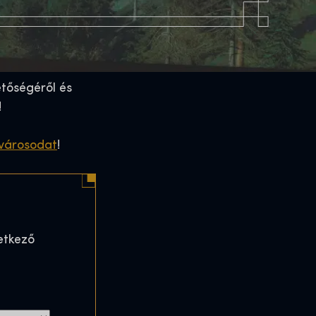
etőségéről és
!
 városodat
!
vetkező