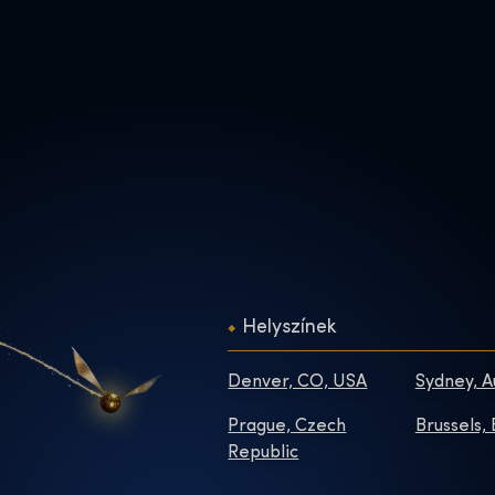
Helyszínek
Denver, CO, USA
Sydney, A
Prague, Czech
Brussels,
Republic