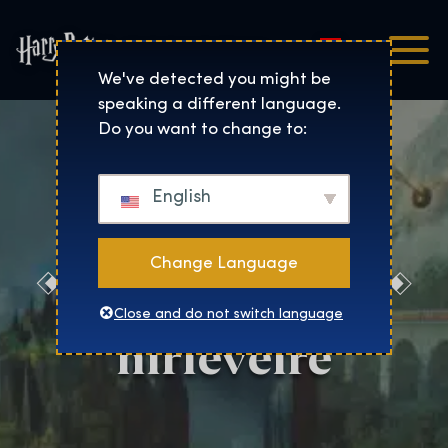
Magyar
Harry Potter™: The Exhibi
We've detected you might be
speaking a different language.
Do you want to change to:
English
Change Language
Iratkozz fel a
Close and do not switch language
hírlevélre