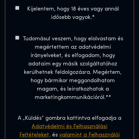
s
g
o
A
Kijelentem, hogy 18 éves vagy annál
z
w
s
g
idősebb vagyok.
á
*
a
e
t
m
r
*
a
*
t
C
Tudomásul veszem, hogy elolvastam és
l
o
s
megértettem az adatvédelmi
C
n
H
irányelveket, és elfogadom, hogy
o
s
o
adataim egy másik szolgáltatóhoz
d
e
u
kerülhetnek feldolgozásra. Megértem,
e
n
s
hogy bármikor meggondolhatom
*
t
e
magam, és leiratkozhatok a
*
marketingkommunikációról.*
*
A „Küldés” gombra kattintva elfogadja a
Adatvédelmi és Felhasználási
Feltételeket,
és
valamint a Felhasználói