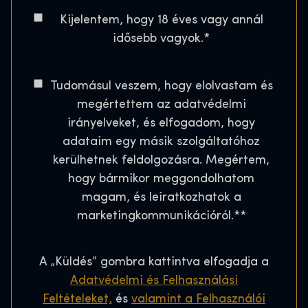
s
g
o
A
Kijelentem, hogy 18 éves vagy annál
z
w
s
g
idősebb vagyok.
á
*
a
e
t
m
r
*
a
*
t
C
Tudomásul veszem, hogy elolvastam és
l
o
s
megértettem az adatvédelmi
C
n
H
irányelveket, és elfogadom, hogy
o
s
o
adataim egy másik szolgáltatóhoz
d
e
u
kerülhetnek feldolgozásra. Megértem,
e
n
s
hogy bármikor meggondolhatom
*
t
e
magam, és leiratkozhatok a
*
marketingkommunikációról.*
*
A „Küldés” gombra kattintva elfogadja a
Adatvédelmi és Felhasználási
Feltételeket,
és
valamint a Felhasználói