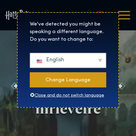
Magyar
Harry Potter™: The Exhibi
We've detected you might be
speaking a different language.
Do you want to change to:
English
Change Language
Iratkozz fel a
Close and do not switch language
hírlevélre