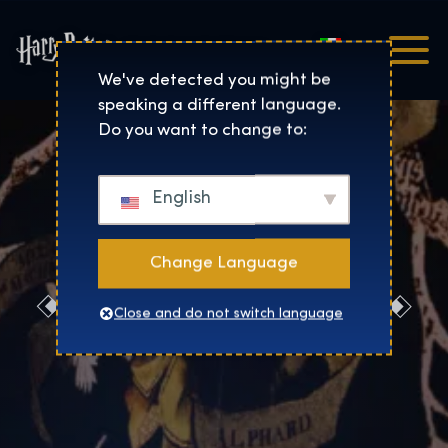
Italiano
Harry Potter™: The Exhibi
We've detected you might be
speaking a different language.
Do you want to change to:
English
Change Language
Prenotaci
Close and do not switch language