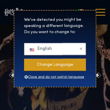
Italiano
Harry Potter™: The Exhibi
We've detected you might be
speaking a different language.
Do you want to change to:
English
Change Language
Prenotaci
Close and do not switch language