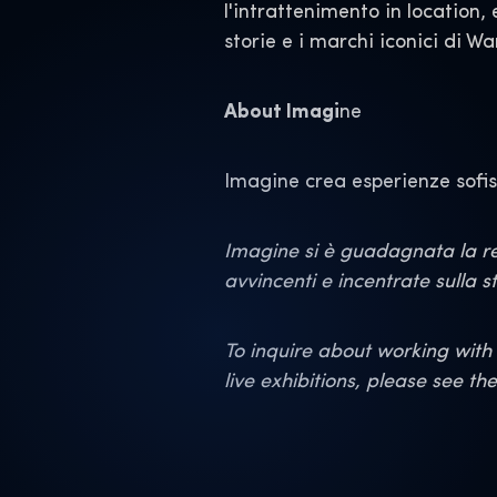
l'intrattenimento in location,
storie e i marchi iconici di W
About Imagi
ne
Imagine crea esperienze sofist
Imagine si è guadagnata la rep
avvincenti e incentrate sulla st
To inquire about working with 
live exhibitions, please see th