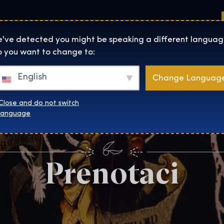
Sedi
Informazioni su
Negozio
The Exhibition home page
've detected you might be speaking a different languag
 you want to change to:
English
Change Languag
Close and do not switch
language
Prenotaci