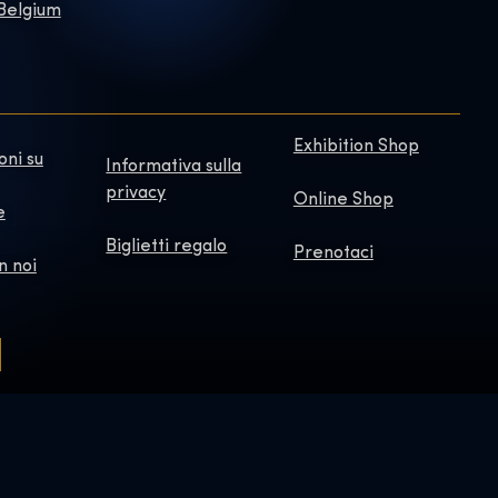
 Belgium
Exhibition Shop
oni su
Informativa sulla
privacy
Online Shop
e
Biglietti regalo
Prenotaci
n noi