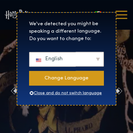
Italiano
Harry Potter™: The Exhibi
We've detected you might be
speaking a different language.
Do you want to change to:
English
Change Language
Prenotaci
Close and do not switch language