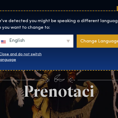
Sedi
Informazioni su
Negozio
The Exhibition home page
've detected you might be speaking a different languag
 you want to change to:
English
Change Languag
Close and do not switch
language
Prenotaci