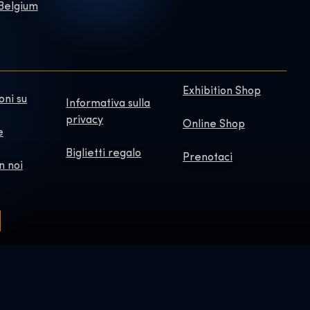
 Belgium
Exhibition Shop
oni su
Informativa sulla
privacy
Online Shop
e
Biglietti regalo
Prenotaci
n noi