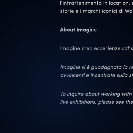
l'intrattenimento in location,
storie e i marchi iconici di W
About Imagi
ne
Imagine crea esperienze sofist
Imagine si è guadagnata la rep
avvincenti e incentrate sulla st
To inquire about working with 
live exhibitions, please see th