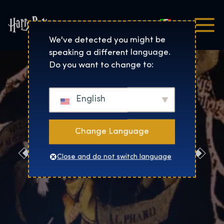
Italiano
Harry Potter™: The Exhibi
We've detected you might be
speaking a different language.
Do you want to change to:
English
Change Language
Prenotaci
Close and do not switch language