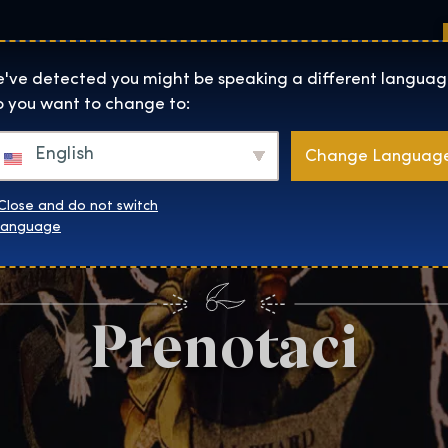
Sedi
Informazioni su
Negozio
The Exhibition home page
've detected you might be speaking a different languag
 you want to change to:
English
Change Languag
Close and do not switch
language
Prenotaci