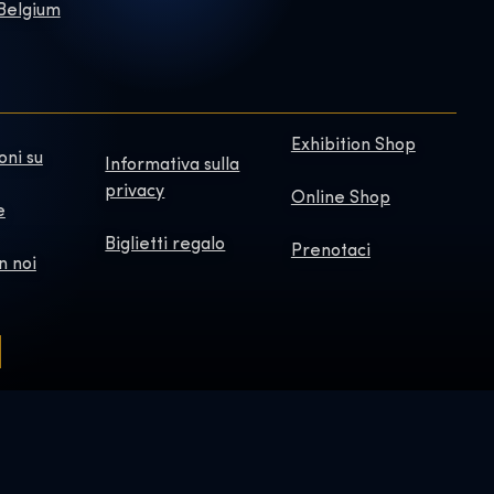
 Belgium
Exhibition Shop
oni su
Informativa sulla
privacy
Online Shop
e
Biglietti regalo
Prenotaci
n noi