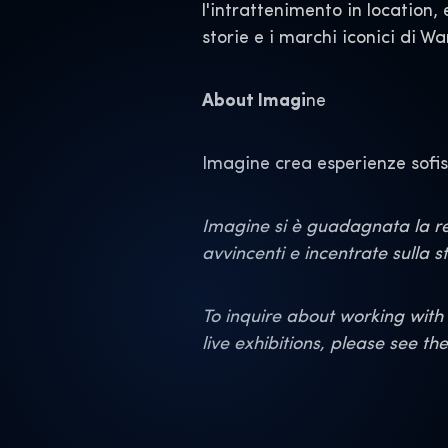
l'intrattenimento in location,
storie e i marchi iconici di W
About Imagi
ne
Imagine crea esperienze sofist
Imagine si è guadagnata la rep
avvincenti e incentrate sulla st
To inquire about working with 
live exhibitions, please see th