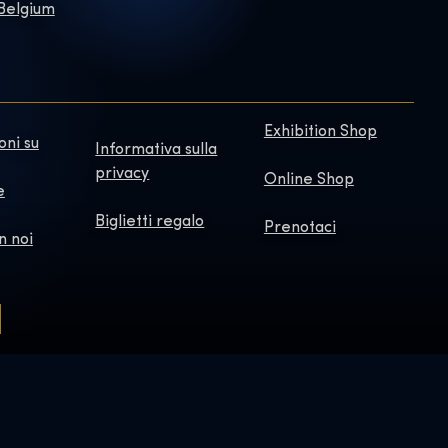
 Belgium
Exhibition Shop
oni su
Informativa sulla
privacy
Online Shop
e
Biglietti regalo
Prenotaci
n noi