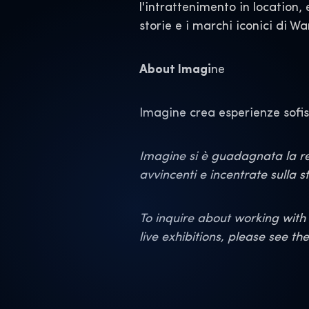
l'intrattenimento in location,
storie e i marchi iconici di W
About Imagi
ne
Imagine crea esperienze sofist
Imagine si è guadagnata la rep
avvincenti e incentrate sulla st
To inquire about working with 
live exhibitions, please see th