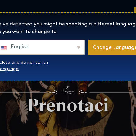
Sedi
Informazioni su
Negozio
The Exhibition home page
've detected you might be speaking a different languag
 you want to change to:
English
Change Languag
Close and do not switch
language
Prenotaci