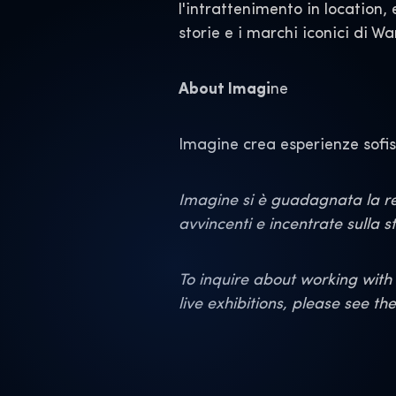
l'intrattenimento in location,
storie e i marchi iconici di W
About Imagi
ne
Imagine crea esperienze sofist
Imagine si è guadagnata la rep
avvincenti e incentrate sulla st
To inquire about working with 
live exhibitions, please see th