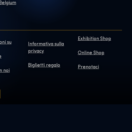
 Belgium
Exhibition Shop
oni su
Informativa sulla
privacy
Online Shop
e
Biglietti regalo
Prenotaci
n noi