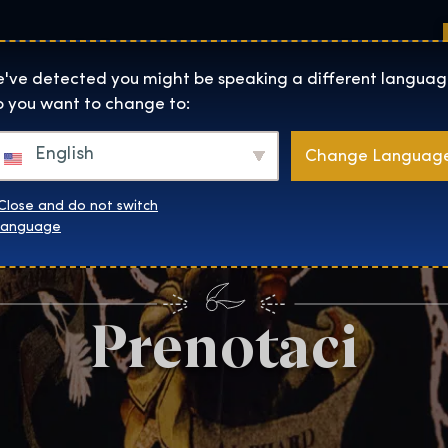
Sedi
Informazioni su
Negozio
The Exhibition home page
've detected you might be speaking a different languag
 you want to change to:
English
Change Languag
Close and do not switch
language
Prenotaci