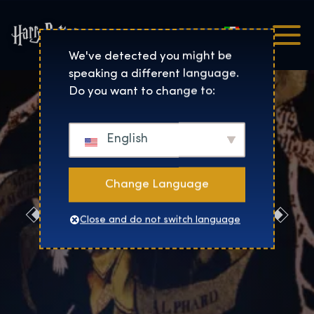
Italiano
Harry Potter™: The Exhibi
We've detected you might be
speaking a different language.
Do you want to change to:
English
Change Language
Prenotaci
Close and do not switch language