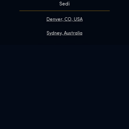
Sedi
Denver, CO, USA
Sydney, Australia
Prague, Czech Republic
Brussels, Belgium
Links
Contatti
Domande frequenti
Migliora la tua visita