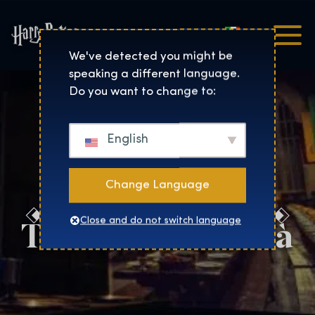
Italiano
Harry Potter™: The Exhibi
We've detected you might be
speaking a different language.
Do you want to change to:
English
Change Language
Trova la tua città
Close and do not switch language