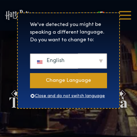
Italiano
Harry Potter™: The Exhibi
We've detected you might be
speaking a different language.
Do you want to change to:
English
Change Language
Trova la tua città
Close and do not switch language