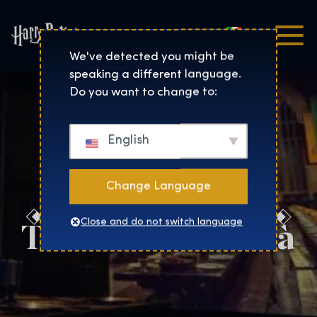
Italiano
Harry Potter™: The Exhibi
We've detected you might be
speaking a different language.
Do you want to change to:
English
Change Language
Trova la tua città
Close and do not switch language