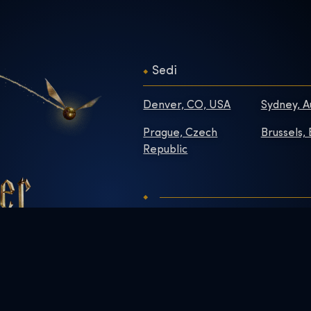
Sedi
Denver, CO, USA
Sydney, A
Prague, Czech
Brussels,
Republic
Contatti
Informazi
Domande frequenti
Redazion
Migliora la tua visita
Lavora co