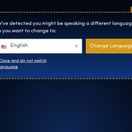
Sedi
Informazioni su
Negozio
The Exhibition home page
've detected you might be speaking a different languag
 you want to change to:
English
Change Languag
Close and do not switch
language