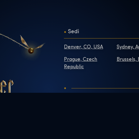
Sedi
Denver, CO, USA
Sydney, A
Prague, Czech
Brussels,
Republic
Contatti
Informazi
Domande frequenti
Redazion
Migliora la tua visita
Lavora co