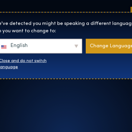
Sedi
Informazioni su
Negozio
The Exhibition home page
've detected you might be speaking a different languag
 you want to change to:
English
Change Languag
Close and do not switch
language