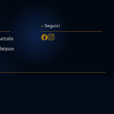
Seguici
ustralia
 Belgium
Exhibition Shop
oni su
Informativa sulla
privacy
Online Shop
e
Biglietti regalo
Prenotaci
n noi