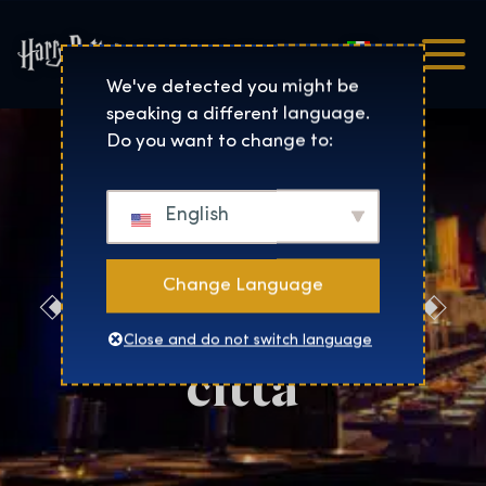
Italiano
Harry Potter™: The Exhibi
We've detected you might be
speaking a different language.
Do you want to change to:
English
Change Language
Nomina la tua
Close and do not switch language
città