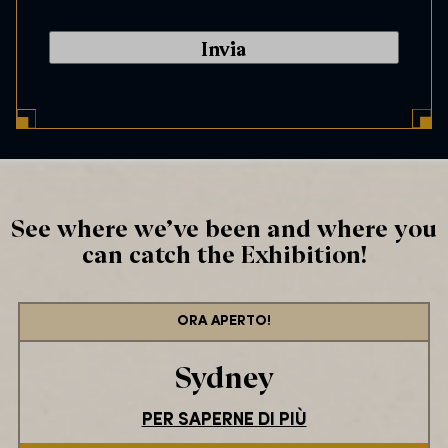
a
n
s
l
e
C
n
o
t
d
*
e
*
See where we’ve been and where you
can catch the Exhibition!
ORA APERTO!
Sydney
PER SAPERNE DI PIÙ