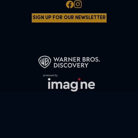
SIGN UP FOR OUR NEWSLETTER
All characters and elements © & ™ Warner Bros. Entertainment Inc.
WB SHIELD: © & ™ WBEI. Publishing Rights © JKR.