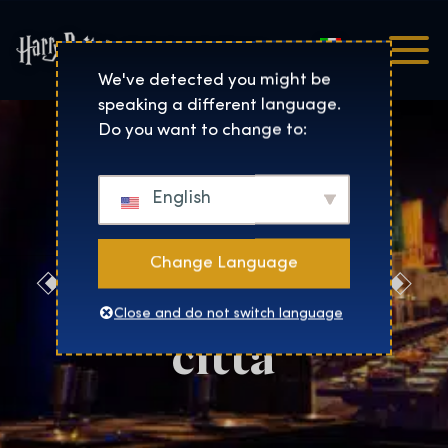
Italiano
Harry Potter™: The Exhibi
We've detected you might be
speaking a different language.
Do you want to change to:
English
Change Language
Nomina la tua
Close and do not switch language
città