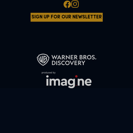
SIGN UP FOR OUR NEWSLETTER
All characters and elements © & ™ Warner Bros. Entertainment Inc.
WB SHIELD: © & ™ WBEI. Publishing Rights © JKR.