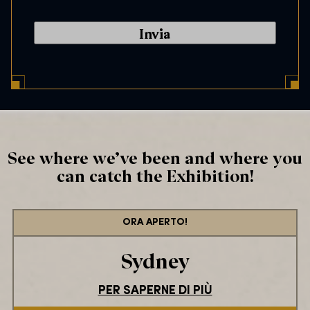
a
n
s
l
e
C
n
o
t
d
*
e
*
See where we’ve been and where you
can catch the Exhibition!
ORA APERTO!
Sydney
PER SAPERNE DI PIÙ