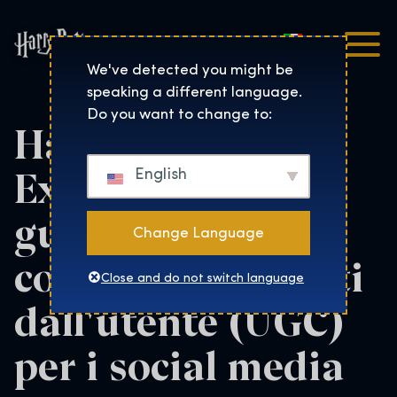
Italiano
Harry Potter™: The Exhibi
We've detected you might be
speaking a different language.
Do you want to change to:
Harry Potter: The
Exhibition Linee
English
guida sui
Change Language
contenuti generati
Close and do not switch language
dall'utente (UGC)
per i social media