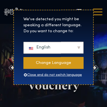
Čeština
Harry Potter™: The Exhibi
We've detected you might be
speaking a different language.
Do you want to change to:
English
Change Language
Dárkové
Close and do not switch language
Vouchery