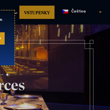
povat
VSTUPENKY
Čeština
e.
e
rces