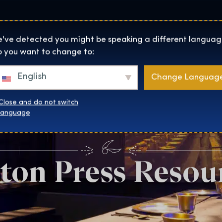
Lokality
O Nás
Naku
The Exhibition home page
've detected you might be speaking a different languag
 you want to change to:
English
Change Languag
Close and do not switch
language
ton Press Resou