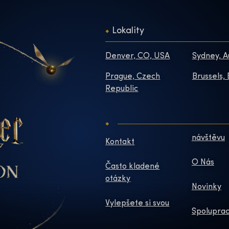
Lokality
Denver, CO, USA
Sydney, A
Prague, Czech
Brussels,
Republic
návštěvu
Kontakt
O Nás
Často kladené
otázky
Novinky
Vylepšete si svou
Spoluprac