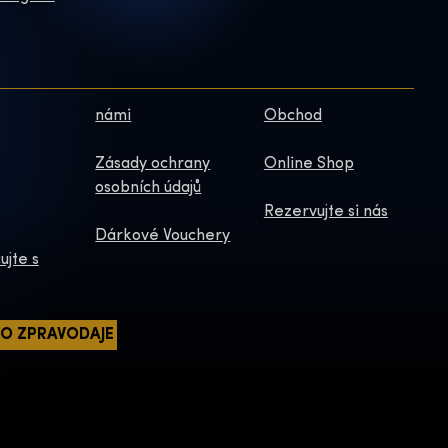
námi
Obchod
Zásady ochrany
Online Shop
osobních údajů
Rezervujte si nás
Dárkové Vouchery
ujte s
HO ZPRAVODAJE