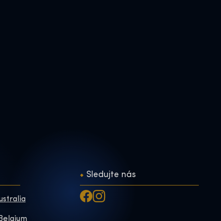
Sledujte nás
ustralia
 Belgium