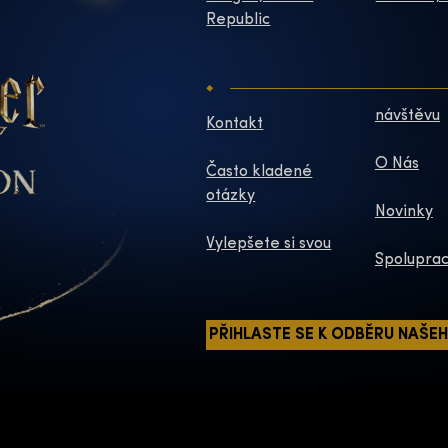
Republic
návštěvu
Kontakt
O Nás
Často kladené
otázky
Novinky
Vylepšete si svou
Spoluprac
PŘIHLASTE SE K ODBĚRU NAŠE