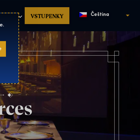
povat
VSTUPENKY
Čeština
e.
e
rces