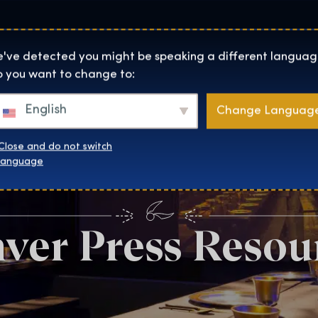
Lokality
O Nás
Naku
The Exhibition home page
've detected you might be speaking a different languag
 you want to change to:
English
Change Languag
Close and do not switch
language
ver Press Resou