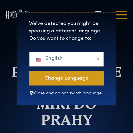
Čeština
Harry Potter™: The Exhibi
We've detected you might be
speaking a different language.
Praha
Do you want to change to:
HARRY
English
POTTER™: THE
Change Language
EXHIBITION
Close and do not switch language
MÍŘÍ DO
PRAHY