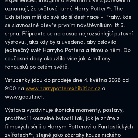
Experiences, Imagine a Eventim Live s potěšením
oznamují, že světové turné Harry Potter™: The
Exhibition míří do své další destinace – Prahy, kde
se slavnostně otevře prvním návštěvníkům již 6.
srpna. Připravte se na dosud nejrozsáhlejší putovní
výstavu, jaká kdy byla uvedena, aby oslavila
jedinečný svět Harryho Pottera a filmů o něm. Do
současné doby okouzlila více jak 4 miliony
fanoušků po celém světě.
Vstupenky jdou do prodeje dne 4. května 2026 od
9:00 na
www.harrypotterexhibition.cz
a
www.goout.net.
Výstava vyzdvihuje ikonické momenty, postavy,
prostředí i kouzelné bytosti tak, jak je znáte z
filmových sérií o Harrym Potterovi a Fantastických
zvířatech™, stejně jako zázraky kouzelnického