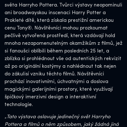
světa Harryho Pottera. Tvůrci výstavy neopominuli
ani broadwayskou inscenaci Harry Potter a
Prokleté dítě, která získala prestižní americkou
cenu Tony®. Návštěvníci mohou prozkoumat
pečlivě vytvořená prostředí, která vzdávají hold
mnoha nezapomenutelným okamžikům z filmů, jež
si fanoušci oblíbili během posledních 25 let, a
zblízka si prohlédnout vše od autentických rekvizit
až po originální kostýmy a nahlédnout tak nejen
do zákulisí vzniku těchto filmů. Návštěvníci
prochází inovativními, úchvatnými a doslova
magickými galerijními prostory, které využívají
špičkový imerzivní design a interaktivní
technologie.
„
Tato výstava oslavuje jedinečný svět Harryho
Pottera a filmů o něm způsobem, jaký žádná jiná