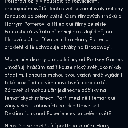
Potterovi ožily v neustále se rozvíjejícím,
propojeném světě. Tento svět si zamilovaly miliony
fanoušků po celém světě. Osm filmových trháků o
Harrym Potterovi a tři epické filmy ze série
Fantastická zvířata přinášejí okouzlující děj na
filmová plátna. Divadelní hra Harry Potter a
prokleté dítě uchvacuje diváky na Broadwayi.
Moderní videohry a mobilní hry od Portkey Games
umožňují hráčům zažít kouzelnický svět jako nikdy
předtím. Fanoušci mohou svou vášeň hrdě vyjádřit
také prostřednictvím inovativních produktů.
Zároveň si mohou užít jedinečné zážitky na
tematických místech. Patří mezi ně i tematické
zóny v šesti zábavních parcích Universal
Destinations and Experiences po celém světě.
Neustále se rozšiřující portfolio značek Harry