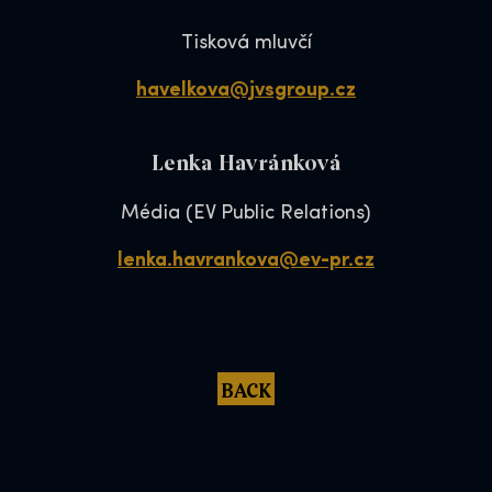
Tisková mluvčí
havelkova@jvsgroup.cz
Lenka Havránková
Média (EV Public Relations)
lenka.havrankova@ev-pr.cz
BACK