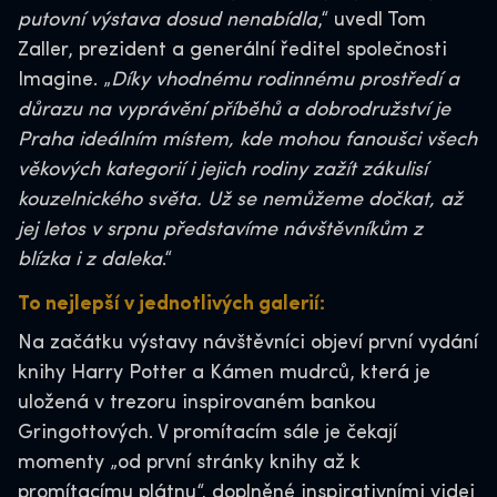
putovní výstava dosud nenabídla
,“ uvedl Tom
Zaller, prezident a generální ředitel společnosti
Imagine. „
Díky vhodnému rodinnému prostředí a
důrazu na vyprávění příběhů a dobrodružství je
Praha ideálním místem, kde mohou fanoušci všech
věkových kategorií i jejich rodiny zažít zákulisí
kouzelnického světa. Už se nemůžeme dočkat, až
jej letos v srpnu představíme návštěvníkům z
blízka i z daleka
.“
To nejlepší v jednotlivých galerií:
Na začátku výstavy návštěvníci objeví první vydání
knihy Harry Potter a Kámen mudrců, která je
uložená v trezoru inspirovaném bankou
Gringottových. V promítacím sále je čekají
momenty „od první stránky knihy až k
promítacímu plátnu“, doplněné inspirativními videi