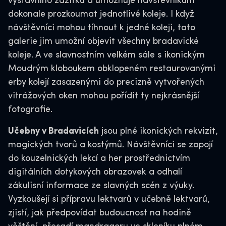
výstavního zážitku a umožňuje návštěvníkům
dokonale prozkoumat jednotlivé koleje. I když
návštěvníci mohou tíhnout k jedné koleji, tato
galerie jim umožní objevit všechny bradavické
koleje. A ve slavnostním velkém sále s ikonickým
Moudrým kloboukem obklopeném restaurovanými
erby kolejí zasazenými do precizně vytvořených
vitrážových oken mohou pořídit ty nejkrásnější
fotografie.
Učebny v Bradavicích
jsou plné ikonických rekvizit,
magických tvorů a kostýmů. Návštěvníci se zapojí
do kouzelnických lekcí a her prostřednictvím
digitálních dotykových obrazovek a odhalí
zákulisní informace ze slavných scén z výuky.
Vyzkoušejí si přípravu lektvarů v učebně lektvarů,
zjistí, jak předpovídat budoucnost na hodině