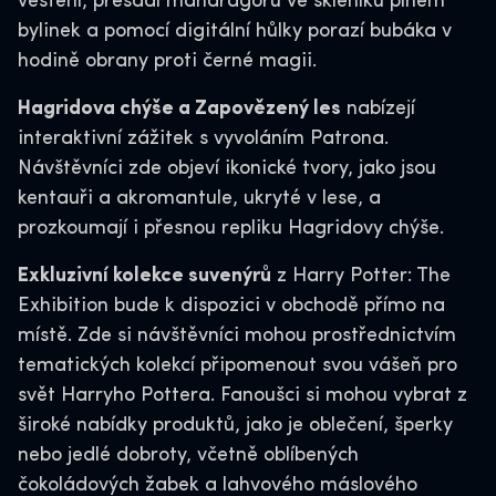
věštění, přesadí mandragoru ve skleníku plném
bylinek a pomocí digitální hůlky porazí bubáka v
hodině obrany proti černé magii.
Hagridova chýše a Zapovězený les
nabízejí
interaktivní zážitek s vyvoláním Patrona.
Návštěvníci zde objeví ikonické tvory, jako jsou
kentauři a akromantule, ukryté v lese, a
prozkoumají i přesnou repliku Hagridovy chýše.
Exkluzivní kolekce suvenýrů
z Harry Potter: The
Exhibition bude k dispozici v obchodě přímo na
místě. Zde si návštěvníci mohou prostřednictvím
tematických kolekcí připomenout svou vášeň pro
svět Harryho Pottera. Fanoušci si mohou vybrat z
široké nabídky produktů, jako je oblečení, šperky
nebo jedlé dobroty, včetně oblíbených
čokoládových žabek a lahvového máslového