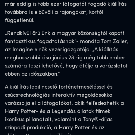
már eddig is több ezer látogatót fogadó kiállítás
továbbra is elbűvöli a rajongókat, kortól
függetlenül.
„Rendkívül örülünk a magyar közönségtől kapott
fantasztikus fogadtatásnak”- mondta Tom Zaller,
az Imagine elnök vezérigazgatója. „A kiállítás
meghosszabbítása június 28.-ig még több ember
számára teszi lehetővé, hogy átélje a varázslatot
ebben az időszakban.”
A kiállítás lebilincselő történetmeséléssel és
csúcstechnológiás interaktív megoldásokkal
varázsolja el a látogatókat, akik felfedezhetik a
Harry Potter- és a Legendás állatok filmek
ikonikus pillanatait, valamint a Tony®-díjas
színpadi produkció, a Harry Potter és az