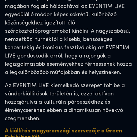
magában foglaló hálózatával az EVENTIM LIVE
egyedülálló módon képes sokrétű, különböző
közönségekhez igazított élő
szórakoztatóprogramokat kínálni. A nagyszabású,
nemzetközi turnéktól a kisebb, bensőséges
koncertekig és ikonikus fesztiválokig az EVENTIM
LIVE gondoskodik arról, hogy a rajongók a
legizgalmasabb eseményekhez férhessenek hozzá
a legkülönbözőbb műfajokban és helyszíneken.
Az EVENTIM LIVE kiemelkedő szerepet tölt be a
vándorkiállítások területén is, ezzel aktívan
hozzájárulva a kulturális párbeszédhez és
élménycseréhez ebben a dinamikusan növekvő
szegmensben.
A kiállítás magyarországi szervezője a Green