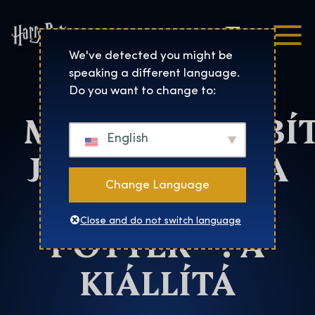
Čeština
Harry Potter™: The Exhibi
We've detected you might be
speaking a different language.
Hungary
Do you want to change to:
MEGHOSSZABBÍ
English
JÚNIUS 28 -IG A
Change Language
HARRY
Close and do not switch language
POTTER™: A
KIÁLLÍTÁ