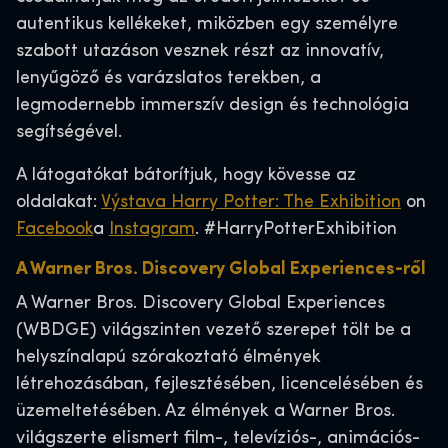
autentikus kellékeket, miközben egy személyre
szabott utazáson vesznek részt az innovatív,
lenyűgöző és varázslatos terekben, a
legmodernebb immerszív design és technológia
segítségével.
A látogatókat bátorítjuk, hogy kövesse az
oldalakat:
Výstava Harry Potter: The Exhibition
on
Facebook
a
Instagram
. #HarryPotterExhibition
A Warner Bros. Discovery Global Experiences-ről
A Warner Bros. Discovery Global Experiences
(WBDGE) világszinten vezető szerepet tölt be a
helyszínalapú szórakoztató élmények
létrehozásában, fejlesztésében, licencelésében és
üzemeltetésében. Az élmények a Warner Bros.
világszerte elismert film-, televíziós-, animációs-