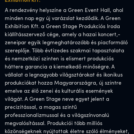
Exhibition Kft.
A rendezvény helyszíne a Green Event Hall, ahol
minden nap egy új varázslat kezdődik. A Green
Exhibition Kft. a Green Stage Produkciós Iroda
kiállításszervező cége, amely a hazai koncert,-
zeneipar egyik legmeghatározóbb és piacformáló
szereplője. Több évtizedes szakmai tapasztalata
és nemzetközi szinten is elismert produkciós
háttere garancia a kiemelkedő minőségre. A
vállalat a legnagyobb világsztárokat és ikonikus
produkciókat hozza Magyarországra, új szintre
emelve az élő zenei és kulturális események
világát. A Green Stage neve egyet jelent a
precizitással, a magas szintű
professzionalizmussal és a világszínvonalú
megvalósítással. Produkciói több milliós
közönségeknek nyújtottak életre szóló élményeket,