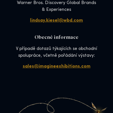
Warner Bros. Discovery Global Brands
& Experiences
lindsay.kiesel@wbd.com
Obecné informace
V případě dotazů týkajících se obchodní
spolupráce, včetně pořádání výstavy:
sales@imagineexhibitions.com