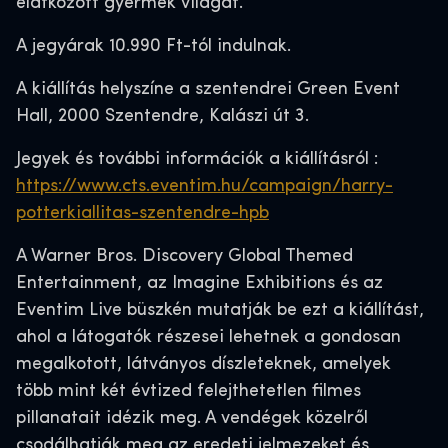
elátkozott gyermek világát.
A jegyárak 10.990 Ft-tól indulnak.
A kiállítás helyszíne a szentendrei Green Event
Hall, 2000 Szentendre, Kalászi út 3.
Jegyek és további információk a kiállításról :
https://www.cts.eventim.hu/campaign/harry-
potterkiallitas-szentendre-hpb
A Warner Bros. Discovery Global Themed
Entertainment, az Imagine Exhibitions és az
Eventim Live büszkén mutatják be ezt a kiállítást,
ahol a látogatók részesei lehetnek a gondosan
megalkotott, látványos díszleteknek, amelyek
több mint két évtized felejthetetlen filmes
pillanatait idézik meg. A vendégek közelről
csodálhatják meg az eredeti jelmezeket és