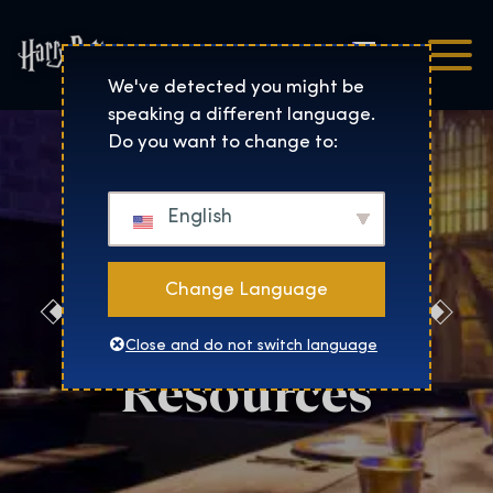
Čeština
Harry Potter™: The Exhibi
We've detected you might be
speaking a different language.
Do you want to change to:
English
Change Language
Milan Press
Close and do not switch language
Resources