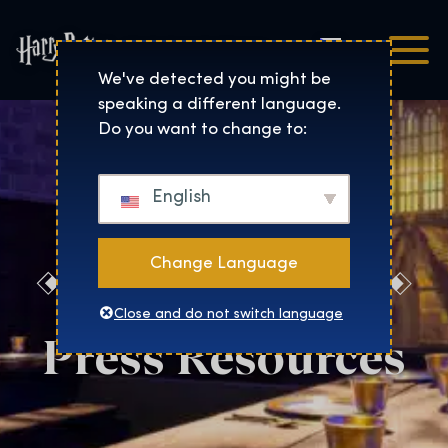
Čeština
Harry Potter™: The Exhibi
We've detected you might be
speaking a different language.
Do you want to change to:
English
Change Language
Salt Lake City
Close and do not switch language
Press Resources