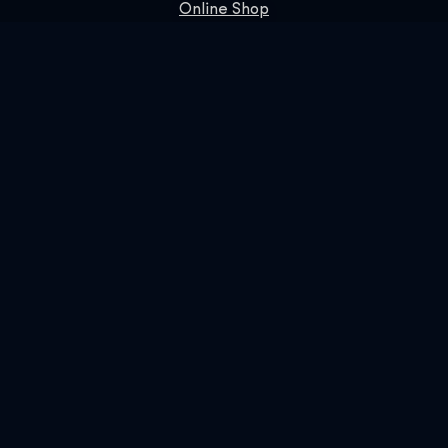
Online Shop
Rezervujte si nás
PŘIHLASTE SE K ODBĚRU NAŠEHO ZPRAVODAJE