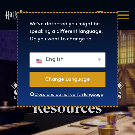
Čeština
Harry Potter™: The Exhibi
We've detected you might be
speaking a different language.
Do you want to change to:
English
Change Language
São Paulo Press
Close and do not switch language
Resources