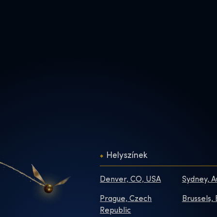
Helyszínek
Denver, CO, USA
Sydney, A
Prague, Czech
Brussels,
Republic