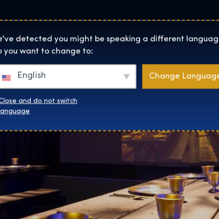
Helyszínek
Rólunk
Websh
The Exhibition home page
've detected you might be speaking a different languag
 you want to change to:
English
Change Languag
Close and do not switch
language