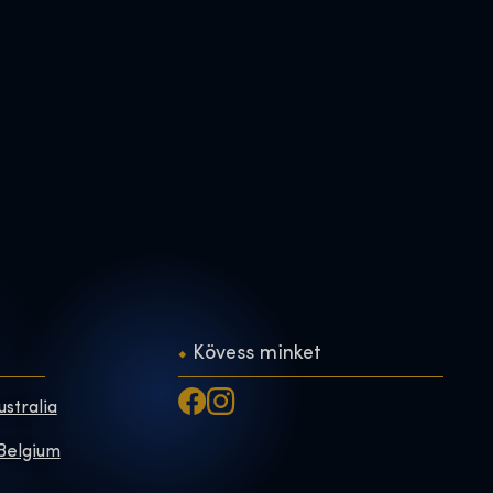
Kövess minket
ustralia
 Belgium