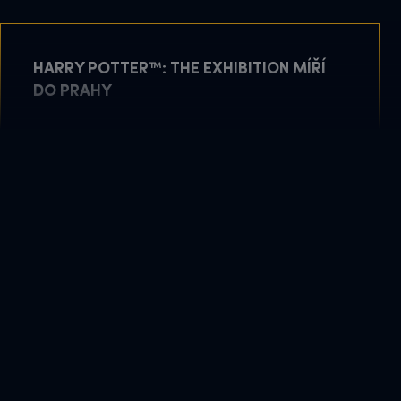
HARRY POTTER™: THE EXHIBITION MÍŘÍ
DO PRAHY
május 11, 2026
TOVÁBB OLVASOM